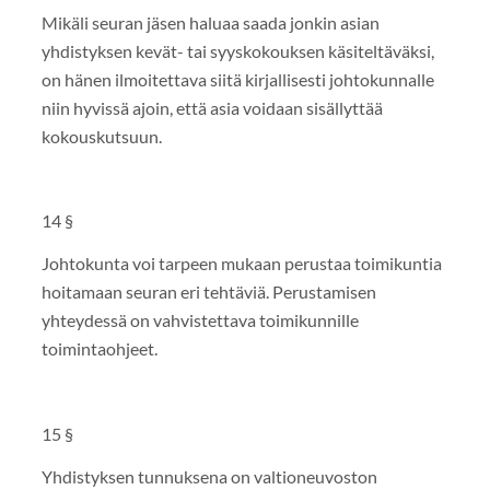
Mikäli seuran jäsen haluaa saada jonkin asian
yhdistyksen kevät- tai syyskokouksen käsiteltäväksi,
on hänen ilmoitettava siitä kirjallisesti johtokunnalle
niin hyvissä ajoin, että asia voidaan sisällyttää
kokouskutsuun.
14 §
Johtokunta voi tarpeen mukaan perustaa toimikuntia
hoitamaan seuran eri tehtäviä. Perustamisen
yhteydessä on vahvistettava toimikunnille
toimintaohjeet.
15 §
Yhdistyksen tunnuksena on valtioneuvoston