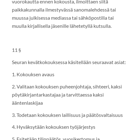
vuorokautta ennen kokousta, ilmoittaen siitä
paikkakunnalla ilmestyvässä sanomalehdessä tai
muussa julkisessa mediassa tai sähköpostilla tai
muulla kirjallisella jäsenille lähetetyllä kutsulla.
11 §
Seuran kevätkokouksessa käsitellään seuraavat asiat:
1. Kokouksen avaus
2. Valitaan kokouksen puheenjohtaja, sihteeri, kaksi
pöytäkirjantarkastajaa ja tarvittaessa kaksi
ääntenlaskijaa
3. Todetaan kokouksen laillisuus ja päätösvaltaisuus
4. Hyväksytään kokouksen työjärjestys
5. Esitetään tilinpäätös, vuosikertomus ja