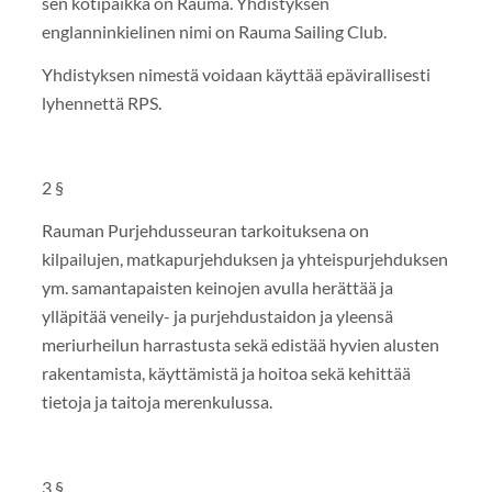
sen kotipaikka on Rauma. Yhdistyksen
englanninkielinen nimi on Rauma Sailing Club.
Yhdistyksen nimestä voidaan käyttää epävirallisesti
lyhennettä RPS.
2 §
Rauman Purjehdusseuran tarkoituksena on
kilpailujen, matkapurjehduksen ja yhteispurjehduksen
ym. samantapaisten keinojen avulla herättää ja
ylläpitää veneily- ja purjehdustaidon ja yleensä
meriurheilun harrastusta sekä edistää hyvien alusten
rakentamista, käyttämistä ja hoitoa sekä kehittää
tietoja ja taitoja merenkulussa.
3 §