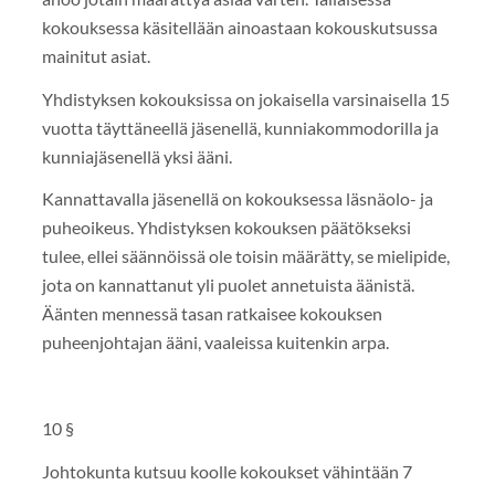
kokouksessa käsitellään ainoastaan kokouskutsussa
mainitut asiat.
Yhdistyksen kokouksissa on jokaisella varsinaisella 15
vuotta täyttäneellä jäsenellä, kunniakommodorilla ja
kunniajäsenellä yksi ääni.
Kannattavalla jäsenellä on kokouksessa läsnäolo- ja
puheoikeus. Yhdistyksen kokouksen päätökseksi
tulee, ellei säännöissä ole toisin määrätty, se mielipide,
jota on kannattanut yli puolet annetuista äänistä.
Äänten mennessä tasan ratkaisee kokouksen
puheenjohtajan ääni, vaaleissa kuitenkin arpa.
10 §
Johtokunta kutsuu koolle kokoukset vähintään 7