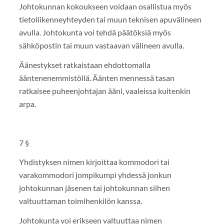
Johtokunnan kokoukseen voidaan osallistua myös
tietoliikenneyhteyden tai muun teknisen apuvälineen
avulla. Johtokunta voi tehdä päätöksiä myös
sähköpostin tai muun vastaavan välineen avulla.
Äänestykset ratkaistaan ehdottomalla
ääntenenemmistöllä. Äänten mennessä tasan
ratkaisee puheenjohtajan ääni, vaaleissa kuitenkin
arpa.
7 §
Yhdistyksen nimen kirjoittaa kommodori tai
varakommodori jompikumpi yhdessä jonkun
johtokunnan jäsenen tai johtokunnan siihen
valtuuttaman toimihenkilön kanssa.
Johtokunta voi erikseen valtuuttaa nimen