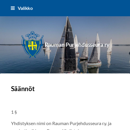
Siirry
Valikko
sivun
sisältöön
Rauman Purjehdusseura ry
Säännöt
1 §
Yhdistyksen nimi on Rauman Purjehdusseura r.y. ja