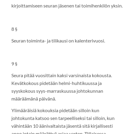
kirjoittamiseen seuran jäsenen tai toimihenkilön yksin.
8 §
Seuran toiminta- ja tilikausi on kalenterivuosi.
9 §
Seura pitää vuosittain kaksi varsinaista kokousta.
Kevätkokous pidetään helmi-huhtikuussa ja
syyskokous syys-marraskuussa johtokunnan
määräämänä päivänä.
Ylimääräisiä kokouksia pidetään silloin kun
johtokunta katsoo sen tarpeelliseksi tai silloin, kun
vähintään 10 äänivaltaista jäsentä sitä kirjallisesti
anoo jotain määrättyä asiaa varten. Tällaisessa