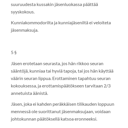
suuruudesta kussakin jäsenluokassa päättää
syyskokous.
Kunniakommodorilta ja kunniajäseniltä ei veloiteta
jäsenmaksuja.
5 §
Jäsen erotetaan seurasta, jos hän rikkoo seuran
sääntöjä, kunniaa tai hyviä tapoja, tai jos hän käyttää
väärin seuran lippua. Erottaminen tapahtuu seuran
kokouksessa, ja erottamispäätökseen tarvitaan 2/3
annetuista äänistä.
Jäsen, joka ei kahden peräkkäisen tilikauden loppuun
mennessä ole suorittanut jäsenmaksujaan, voidaan
johtokunnan päätöksellä katsoa eronneeksi.