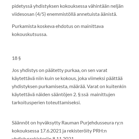
pidetyssä yhdistyksen kokouksessa vähintään neljän
viidesosan (4/5) enemmistöllä annetuista äänistä.
Purkamista koskeva ehdotus on mainittava
kokouskutsussa.
18 §
Jos yhdistys on päätetty purkaa, on sen varat
käytettävä niin kuin se kokous, joka viimeksi päättää
yhdistyksen purkamisesta, määrää. Varat on kuitenkin
käytettävä näiden sääntöjen 2. §:ssä mainittujen
tarkoitusperien toteuttamiseksi.
Säännöt on hyväksytty Rauman Purjehdusseura ry:n
kokouksessa 17.6.2021 ja rekisteröity PRH:n
yhdistysrekisteriin 8.11.2021