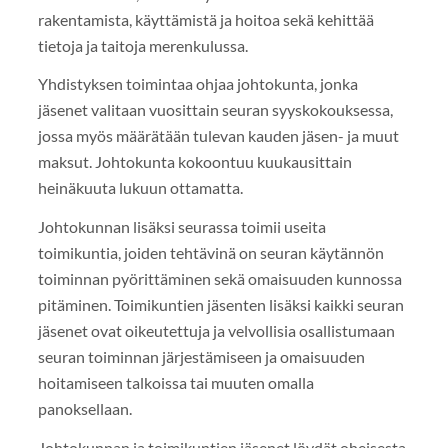
rakentamista, käyttämistä ja hoitoa sekä kehittää
tietoja ja taitoja merenkulussa.
Yhdistyksen toimintaa ohjaa johtokunta, jonka
jäsenet valitaan vuosittain seuran syyskokouksessa,
jossa myös määrätään tulevan kauden jäsen- ja muut
maksut. Johtokunta kokoontuu kuukausittain
heinäkuuta lukuun ottamatta.
Johtokunnan lisäksi seurassa toimii useita
toimikuntia, joiden tehtävinä on seuran käytännön
toiminnan pyörittäminen sekä omaisuuden kunnossa
pitäminen. Toimikuntien jäsenten lisäksi kaikki seuran
jäsenet ovat oikeutettuja ja velvollisia osallistumaan
seuran toiminnan järjestämiseen ja omaisuuden
hoitamiseen talkoissa tai muuten omalla
panoksellaan.
Johtokunnan ja toimikuntien jäsenet löydät oheisesta