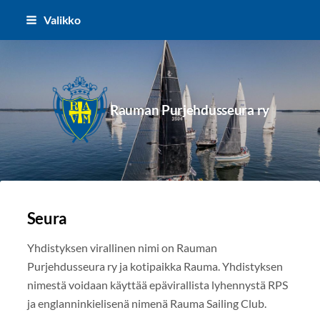
Siirry
Valikko
sivun
sisältöön
Rauman Purjehdusseura ry
Seura
Yhdistyksen virallinen nimi on Rauman
Purjehdusseura ry ja kotipaikka Rauma. Yhdistyksen
nimestä voidaan käyttää epävirallista lyhennystä RPS
ja englanninkielisenä nimenä Rauma Sailing Club.