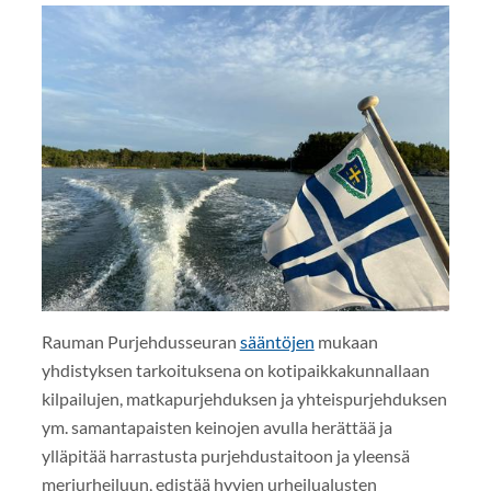
Rauman Purjehdusseuran
sääntöjen
mukaan
yhdistyksen tarkoituksena on kotipaikkakunnallaan
kilpailujen, matkapurjehduksen ja yhteispurjehduksen
ym. samantapaisten keinojen avulla herättää ja
ylläpitää harrastusta purjehdustaitoon ja yleensä
meriurheiluun, edistää hyvien urheilualusten