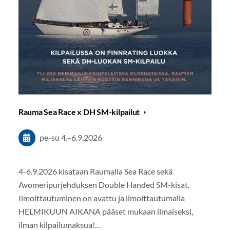
Rauma Sea Race x DH SM-kilpailut
pe-su
4.
–
6.9.2026
4-6.9.2026 kisataan Raumalla Sea Race sekä
Avomeripurjehduksen Double Handed SM-kisat.
Ilmoittautuminen on avattu ja ilmoittautumalla
HELMIKUUN AIKANA pääset mukaan ilmaiseksi,
ilman kilpailumaksua!…