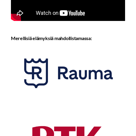
Tarkista selaimen yksityisyysasetukset.
Merellisiä elämyksiä mahdollistamassa: