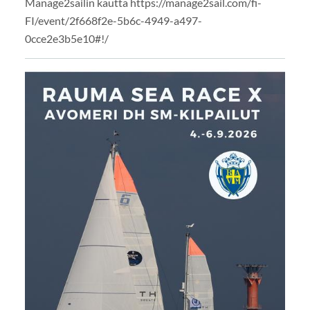
Manage2sailin kautta https://manage2sail.com/fi-
FI/event/2f668f2e-5b6c-4949-a497-
0cce2e3b5e10#!/