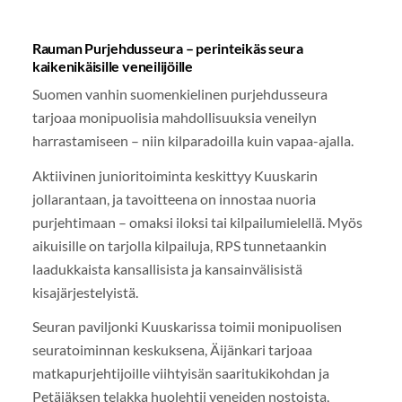
Rauman Purjehdusseura – perinteikäs seura
kaikenikäisille veneilijöille
Suomen vanhin suomenkielinen purjehdusseura
tarjoaa monipuolisia mahdollisuuksia veneilyn
harrastamiseen – niin kilparadoilla kuin vapaa-ajalla.
Aktiivinen junioritoiminta keskittyy Kuuskarin
jollarantaan, ja tavoitteena on innostaa nuoria
purjehtimaan – omaksi iloksi tai kilpailumielellä. Myös
aikuisille on tarjolla kilpailuja, RPS tunnetaankin
laadukkaista kansallisista ja kansainvälisistä
kisajärjestelyistä.
Seuran paviljonki Kuuskarissa toimii monipuolisen
seuratoiminnan keskuksena, Äijänkari tarjoaa
matkapurjehtijoille viihtyisän saaritukikohdan ja
Petäjäksen telakka huolehtii veneiden nostoista,