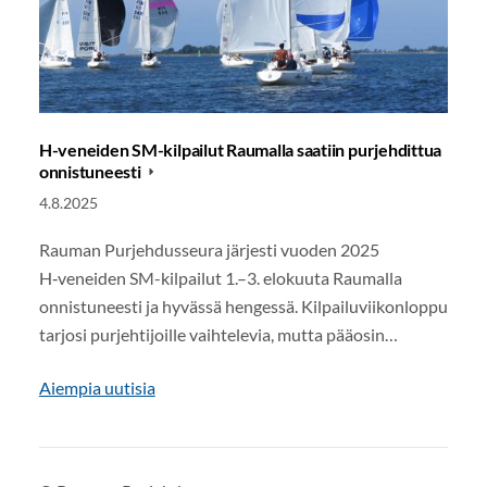
H-veneiden SM-kilpailut Raumalla saatiin purjehdittua
onnistuneesti
4.8.2025
Rauman Purjehdusseura järjesti vuoden 2025
H‑veneiden SM-kilpailut 1.–3. elokuuta Raumalla
onnistuneesti ja hyvässä hengessä. Kilpailuviikonloppu
tarjosi purjehtijoille vaihtelevia, mutta pääosin…
Aiempia uutisia