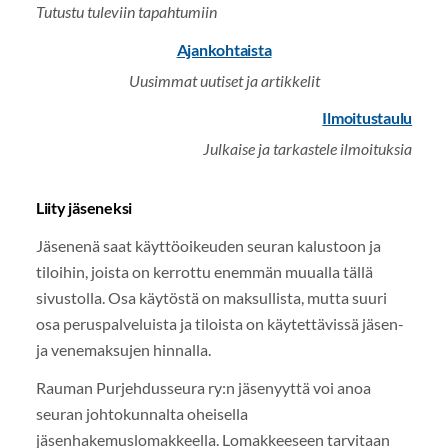
Tutustu tuleviin tapahtumiin
Ajankohtaista
Uusimmat uutiset ja artikkelit
Ilmoitustaulu
Julkaise ja tarkastele ilmoituksia
Liity jäseneksi
Jäsenenä saat käyttöoikeuden seuran kalustoon ja
tiloihin, joista on kerrottu enemmän muualla tällä
sivustolla. Osa käytöstä on maksullista, mutta suuri
osa peruspalveluista ja tiloista on käytettävissä jäsen-
ja venemaksujen hinnalla.
Rauman Purjehdusseura ry:n jäsenyyttä voi anoa
seuran johtokunnalta oheisella
jäsenhakemuslomakkeella. Lomakkeeseen tarvitaan