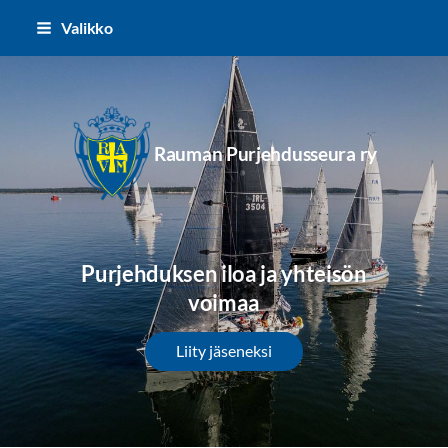
Siirry
Valikko
sivun
sisältöön
Rauman Purjehdusseura ry
Purjehduksen iloa ja yhteisön
voimaa
Liity jäseneksi