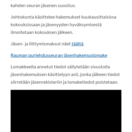
kahden seuran jäsenen suositus.
Johtokunta käsittelee hakemukset kuukausittaisissa
kokouksissaan ja jäsenyyden hyväksymisestä
ilmoitetaan kokouksen jälkeen.
Jäsen- ja liittymismaksut näet
täältä
.
Rauman purjehdusseuran jäsenhakemuslomake
Lomakkeella annetut tiedot säilytetään sivustolla
jäsenhakemuksen käsittelyyn asti, jonka jälkeen tiedot
siirretään jäsenrekisteriin ja lomaketiedot poistetaan.
YouTube-videon näyttäminen ei onnistunut.