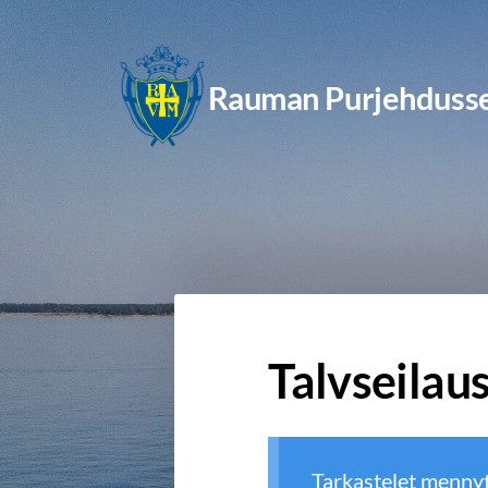
Siirry
sivun
Rauman Purjehdusse
sisältöön
Talvseilau
Tarkastelet menny