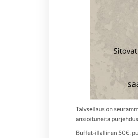
Talvseilaus on seuramme 
ansioituneita purjehdus
Buffet-illallinen 50€, p