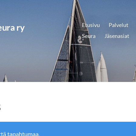
ura ry
Etusivu
Palvelut
Seura
Jäsenasiat
s
ttä tapahtumaa.