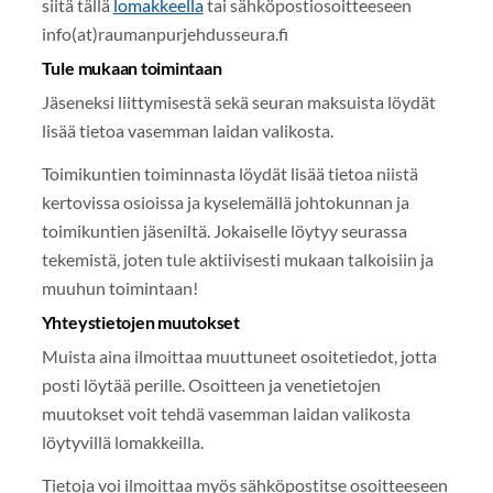
siitä tällä
lomakkeella
tai sähköpostiosoitteeseen
info(at)raumanpurjehdusseura.fi
Tule mukaan toimintaan
Jäseneksi liittymisestä sekä seuran maksuista löydät
lisää tietoa vasemman laidan valikosta.
Toimikuntien toiminnasta löydät lisää tietoa niistä
kertovissa osioissa ja kyselemällä johtokunnan ja
toimikuntien jäseniltä. Jokaiselle löytyy seurassa
tekemistä, joten tule aktiivisesti mukaan talkoisiin ja
muuhun toimintaan!
Yhteystietojen muutokset
Muista aina ilmoittaa muuttuneet osoitetiedot, jotta
posti löytää perille. Osoitteen ja venetietojen
muutokset voit tehdä vasemman laidan valikosta
löytyvillä lomakkeilla.
Tietoja voi ilmoittaa myös sähköpostitse osoitteeseen