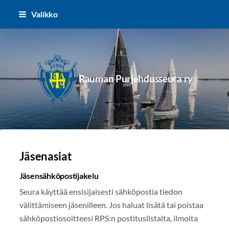
Siirry
Valikko
sivun
sisältöön
Rauman Purjehdusseura ry
Jäsenasiat
Jäsensähköpostijakelu
Seura käyttää ensisijaisesti sähköpostia tiedon
välittämiseen jäsenilleen. Jos haluat lisätä tai poistaa
sähköpostiosoitteesi RPS:n postituslistalta, ilmoita