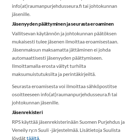
info(at)raumanpurjehdusseura.fi tai johtokunnan
jäsenille.
Jäsenyyden päättyminen ja seurasta eroaminen
Vallitsevan käytännön ja johtokunnan päätöksen
mukaisesti tulee jäsenen ilmoittaa eroamisestaan.
Jäsenmaksun maksamatta jättäminen ei johda
automaattisesti jäsenyyden päättymiseen.
Ilmoittamalla erosta vältyt turhilta
maksumuistutuksilta ja perintäkirjeiltä.
Seurasta eroamisesta voi ilmoittaa sähköpostitse
osoitteeseen info(at)raumanpurjehdusseura.fi tai
johtokunnan jäsenille.
Jäsenrekisteri
RPS käyttää jäsenrekisterinään Suomen Purjehdus ja
Veneily ry:n Suuli -järjestelmää. Lisätietoja Suulista
löydät
täältä
.