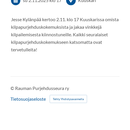
su 2.11.2025
klo 17
Kuuskari
Jesse Kylänpää kertoo 2.11. klo 17 Kuuskarissa omista
kilpapurjehduskokemuksista ja jakaa vinkkejä
kilpailemisesta kiinnostuneille. Kaikki seuralaiset
kilpapurjehduskokemukseen katsomatta ovat
tervetulleita!
©
Rauman Purjehdusseura ry
Tietosuojaseloste
Tehty Yhdistysavaimella