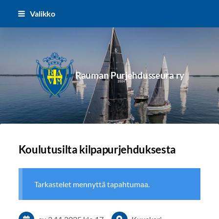
Siirry
Valikko
sivun
sisältöön
Rauman Purjehdusseura ry
Koulutusilta kilpapurjehduksesta
Tarkastelet mennyttä tapahtumaa.